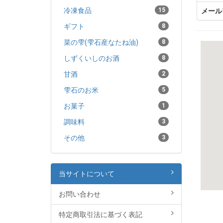
冷凍食品
15
メール
ギフト
8
菜の雫(雫石産なたね油)
8
しずくいしのお酒
8
甘酒
2
雫石のお米
5
お菓子
1
調味料
3
その他
3
当サイトについて
お問い合わせ
特定商取引法に基づく表記