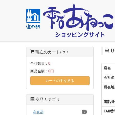
当
現在のカートの中
合計数量：
0
店名
商品金額：
0円
会社名
カートの中を見る
所在地
商品カテゴリ
電話番
FAX番
産直品
2