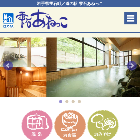
岩手県雫石町／道の駅 雫石あねっこ