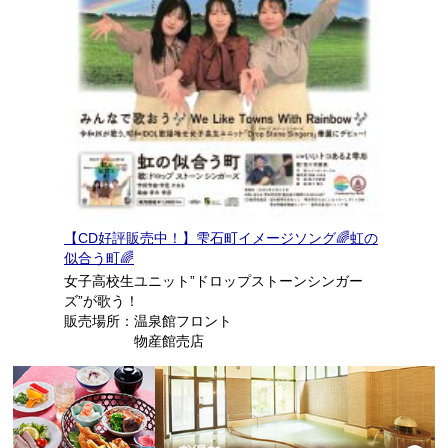
【CD好評販売中！】雫石町イメージソング🌈虹の
似合う町🌈
女子高校生ユニット”ドロップストーンシンガー
ズ”が歌う！
販売場所：温泉館フロント
物産館売店