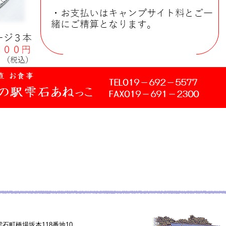
し
石町橋場坂本118番地10