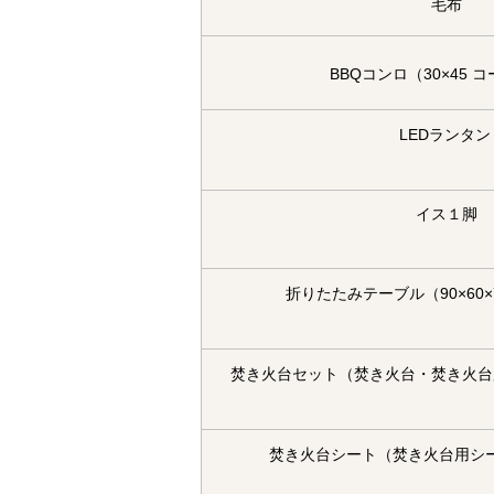
毛布
BBQコンロ（30×45 
LEDランタ
イス１脚
折りたたみテーブル（90×60×
焚き火台セット
（焚き火台・焚き火台
焚き火台シート
（焚き火台用シ